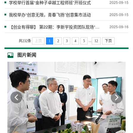
学校举行首届“金种子卓越工程师班”开班仪式
2025-09-15
我校举办“创意无限，青春飞扬”创意集市活动
2025-09-15
【创业有得聊】 第22期：李新宇投资团队现场“待命” 徐少春为抢人打出“校友牌”
2025-09-16
...
共232条
上页
1
2
3
4
5
12
下页
图片新闻