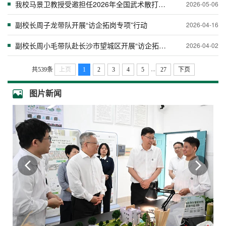
我校马景卫教授受邀担任2026年全国武术散打锦标赛（女子赛区）暨亚运选拔赛副总裁...
2026-05-06
副校长周子龙带队开展“访企拓岗专项”行动
2026-04-16
副校长周小毛带队赴长沙市望城区开展“访企拓岗”专项行动
2026-04-02
...
共539条
上页
1
2
3
4
5
27
下页
图片新闻