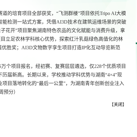
培育项目全部获奖，“飞测群楼”项目依托Tripo AI大模
能检测一站式方案，凭借AI3D技术在建筑运维场景的突破
全国政协副主席、民革中央常务副主席何...
“栀子花开”项目聚焦湖南特色农品的文化赋能与消费升级，拿
力”项目立足农林学科核心优势，探索红汁乳菇绿色高值化的林
优胜奖；AI3D文物数字孪生项目打造IP化互动导览新范
.5万个项目报名，经初赛、复赛层层遴选，仅228个优质项目
历届新高。长期以来，学校推动学科优势与湖南“4×4”现
业项目落地转化的“
最后一公里
”
，为湖南青年创新创业注入
/周预分）
【
关闭
】