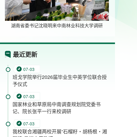
湖南省委书记沈晓明来中南林业科技大学调研
毛万
最近更新
07-03
班戈学院举行2026届毕业生中英学位联合授
予仪式
07-03
国家林业和草原局中南调查规划院党委书
记、院长张平一行来校调研
07-03
我校联合湘疆两校开展“石榴籽・胡杨根・湘