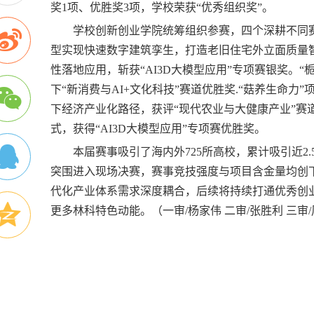
奖1项、优胜奖3项，学校荣获“优秀组织奖”。
学校创新创业学院统筹组织参赛，四个深耕不同赛道的
型实现快速数字建筑孪生，打造老旧住宅外立面质量智
性落地应用，斩获“AI3D大模型应用”专项赛银奖。
下“新消费与AI+文化科技”赛道优胜奖.“菇养生命
下经济产业化路径，获评“现代农业与大健康产业”赛道
式，获得“AI3D大模型应用”专项赛优胜奖。
本届赛事吸引了海内外725所高校，累计吸引近2
突围进入现场决赛，赛事竞技强度与项目含金量均创下
代化产业体系需求深度耦合，后续将持续打通优秀创
更多林科特色动能。（一审/杨家伟 二审/张胜利 三审