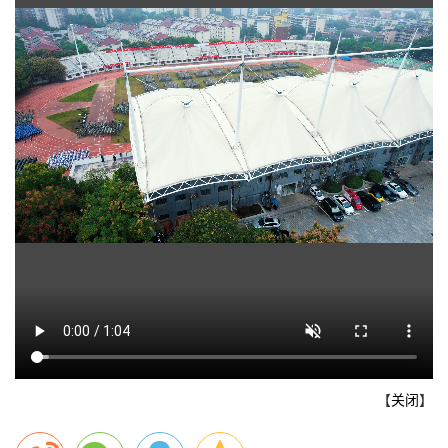
【
关闭
】