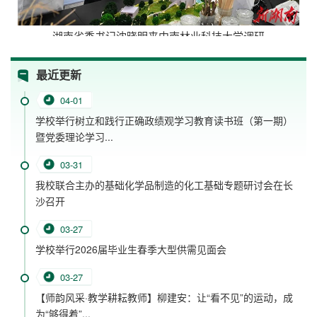
湖南省委书记沈晓明来中南林业科技大学调研
最近更新
04-01
学校举行树立和践行正确政绩观学习教育读书班（第一期）
暨党委理论学习...
03-31
我校联合主办的基础化学品制造的化工基础专题研讨会在长
沙召开
03-27
学校举行2026届毕业生春季大型供需见面会
03-27
【师韵风采·教学耕耘教师】柳建安：让“看不见”的运动，成
为“够得着”...