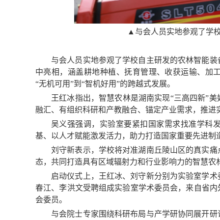
▲
与会人员实地参观了学
与会人员实地参观了学校自主研发的农林智能装
中亮相，涵盖耕地种植、抚育管理、收获运输、加
“无机可用”到“智机好用”的跨越式发展。
王红冰指出，智慧农林是湖南实现“三高四新”
融汇、有组织科研和产教融合、锚定产业需求，推进
吴义强强调，实验室要紧扣国家需求找准学科
基、以人才赋能激发活力，助力打造国家重要先进制
刘守新表示，学校将
对准
湖南丘陵山区的真实痛
态，共同打造具有区域辐射力和行业影响力的智慧农
启动仪式上，王红冰、刘守新分别为实验室学术
春江、李洪文受聘组成实验室学术委员会，来自省内
会委员。
与会院士专家围绕科研布局与产学研协同展开研