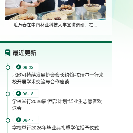
国家
木本油料领域唯一！我校获批全国重点实验室
最近更新
06-22
北欧可持续发展协会会长约翰·拉瑞尔一行来
校开展学术交流与合作座谈
06-18
学校举行2026届“西部计划”毕业生志愿者欢
送会
06-17
学校举行2026年毕业典礼暨学位授予仪式