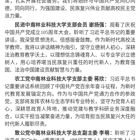
策，扎实开展社会服务。我们将始终与中国共产党同心同
德，同向同行，为强国建设、民族复兴伟业贡献高校民主党
派力量。
民进中南林业科技大学支部会员 谢扬强：
观看了庆祝
中国共产党成立105周年大会，聆听了习近平总书记的重要
讲话，我深受思想洗礼、倍感振奋鼓舞。作为新时代高校法
学教师，我将以讲话精神为指引，坚守立德树人初心，深耕
法治教育教学沃土，以理想信念铸魂育人、以专业学识立德
树人，用心培养堪当民族复兴重任的时代新人，为教育强
国、法治中国建设贡献智慧与力量。
农工
党中
南林业科技大学支部主委 蒋欣：
习近平
总书
记
重要讲话系统回顾了中国共产党百余年奋斗征程，为新时
代教育发展锚定方向。作为与中国共产党通力合作的参政
党，支部将发挥农林与生态学科专业特长，坚守为党育人初
心，深耕思政育人阵地，推动党建与教学科研业务深度融
合，以实干担当凝聚奋进力量，为培育担当民族复兴大任的
时代新人履职尽责。
致公
党中
南林业科技大学总支副主委 李萌：
聆听了习