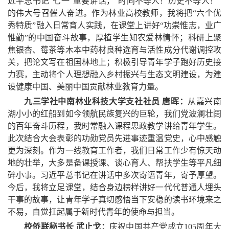
近平总书记“七一”重要讲话，“时间不等人！历史不等人！”
的伟大号召催人奋进。作为林业高校教师，我将把“六个优
秀特质”融入日常育人实践，在课堂上讲好“功崇惟志，业广
惟勤”的中国奋斗故事，厚植学生知农爱林情怀；科研上聚
焦银杏、莓茶等木本中药材良种选育与活性成分代谢调控攻
关，把论文写在祖国林地上；积极引导青年学子跑好历史接
力赛，主动将个人理想融入乡村振兴与生态文明建设，为建
设健康中国、美丽中国贡献林业教育力量。
九三学社中南林业科技大学支社社员 唐晖：
从嘉兴南
湖小小的红船到如今领航民族复兴的巨轮，我们党波澜壮阔
的百年奋斗历程，我时常融入课程思政教学讲给青年学生。
此次结合大会表彰的功勋党员先进事迹重温党史，心中感触
更为深刻。作为一线教育工作者，我们日常工作少有惊天动
地的壮举，大多是备课授课、谈心育人、帮扶学生等平凡细
碎小事。习近平
总书记
在讲话中多次寄语青年，寄予厚望。
今后，我将立足课堂，结合身边榜样讲好一代代普通人埋头
干事的故事，让青年学子真切感悟当下安稳的读书环境来之
不易，自觉扛起属于新时代青年的使命与担当。
校侨联秘书长 武止戈：
庆祝中国共产党成立105周年大