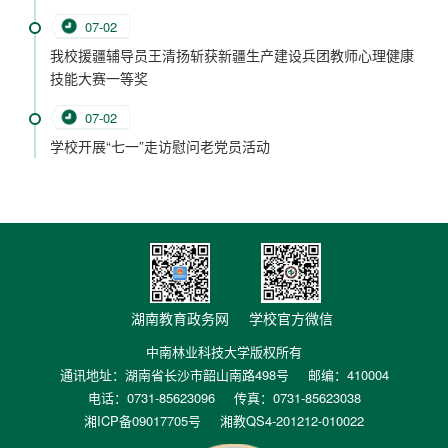
07-02
我校援疆辅导员王清扬斩获新疆生产建设兵团教师心理健康
技能大赛一等奖
07-02
学校开展“七一”走访慰问老党员活动
湖南教育政务网
学校官方微信
中南林业科技大学版权所有
通讯地址：湖南省长沙市韶山南路498号
邮编：410004
电话：0731-85623096
传真：0731-85623038
湘ICP备09017705号
湘教QS4-201212-010022