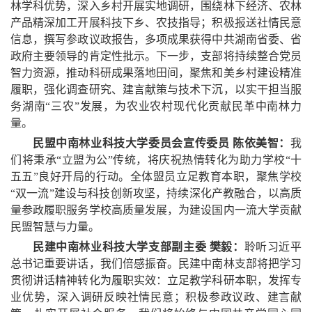
林学科优势，深入乡村开展实地调研，围绕林下经济、农林
产品精深加工开展科技下乡、农技指导；积极报送社情民意
信息，撰写参政议政报告，多项成果获得中共湖南省委、省
政府主要领导的肯定性批示。下一步，支部将持续整合党员
智力资源，推动科研成果落地田间，聚焦和美乡村建设精准
履职，强化调查研究、建言献策与技术下沉，以实干担当服
务湖南“三农”发展，为农业农村现代化贡献民革中南林力
量。
民盟中南林业科技大学委员会宣传委员 陈依美智：
我
们将秉承“立盟为公”传统，将庆祝热情转化为助力学校“十
五五”良好开局的行动。全体盟员立足教育本职，聚焦学校
“双一流”建设与科技创新攻坚，持续深化产教融合，以高质
量参政履职服务学校高质量发展，为建设国内一流大学贡献
民盟智慧与力量。
民建中南林业科技大学支部副主委 樊毅：
聆听习近平
总书记重要讲话，我们倍感振奋。民建中南林支部将把学习
贯彻讲话精神转化为履职实效：立足教学科研本职，发挥专
业优势，深入调研反映社情民意；积极参政议政、建言献