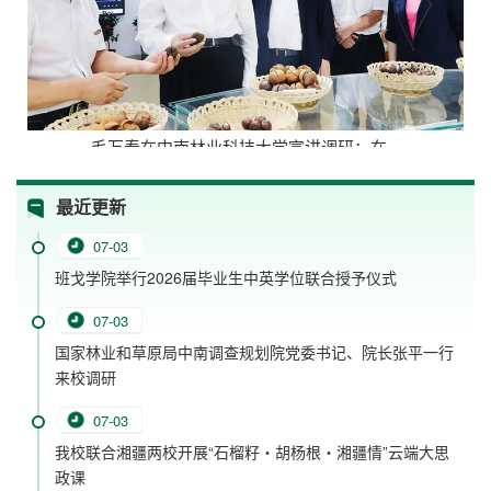
毛万春在中南林业科技大学宣讲调研：在...
最近更新
07-03
班戈学院举行2026届毕业生中英学位联合授予仪式
07-03
国家林业和草原局中南调查规划院党委书记、院长张平一行
来校调研
07-03
我校联合湘疆两校开展“石榴籽・胡杨根・湘疆情”云端大思
政课