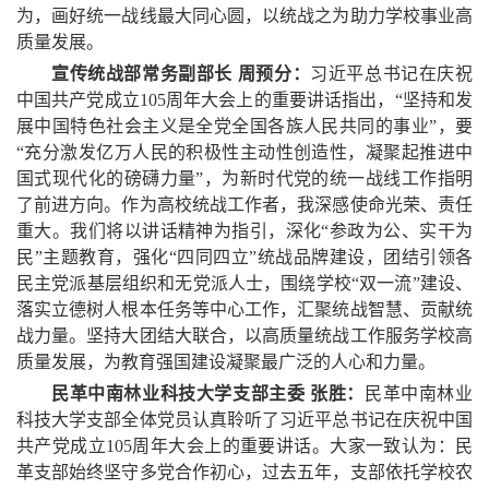
为，画好统一战线最大同心圆，以统战之为助力学校事业高
质量发展。
宣传统战部常务副部长 周预分：
习近平总书记在庆祝
中国共产党成立105周年大会上的重要讲话指出，“坚持和发
展中国特色社会主义是全党全国各族人民共同的事业”，要
“充分激发亿万人民的积极性主动性创造性，凝聚起推进中
国式现代化的磅礴力量”，为新时代党的统一战线工作指明
了前进方向。作为高校统战工作者，我深感使命光荣、责任
重大。我们将以讲话精神为指引，深化“参政为公、实干为
民”主题教育，强化“四同四立”统战品牌建设，团结引领各
民主党派基层组织和无党派人士，围绕学校“双一流”建设、
落实立德树人根本任务等中心工作，汇聚统战智慧、贡献统
战力量。坚持大团结大联合，以高质量统战工作服务学校高
质量发展，为教育强国建设凝聚最广泛的人心和力量。
民革中南林业科技大学支部主委 张胜：
民革中南林业
科技大学支部全体党员认真聆听了习近平总书记在庆祝中国
共产党成立105周年大会上的重要讲话。大家一致认为：民
革支部始终坚守多党合作初心，过去五年，支部依托学校农