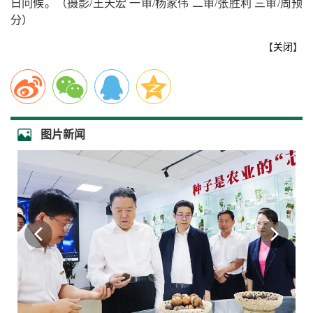
日问候。
（摄影/王天宏 一审/杨家伟 二审/张胜利 三审/周预
分）
【
关闭
】
图片新闻