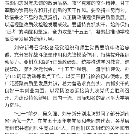
表彰同志对党忠诚的政治品格、攻坚克难的奋斗精神、甘于
奉献的崇高境界和开拓创新的实干作风。要坚持乘势而为，
珍惜来之不易的发展契机，以正确政绩观保障高质量发展，
以巡视整改质效检验发展成效。要坚持真抓实干，始终保持
“赶考”的清醒和坚定，全力攻坚“十五五”，凝聚起推动学校
高质量发展的磅礴力量。
刘守新号召学校各级党组织和师生党员要筑牢政治忠
诚，充分发挥战斗堡垒作用和先锋模范作用，持续提升组织
动员力。要树立和践行正确政绩观，统筹推进学习教育、巡
视整改、第九次党代会、“十五五”规划、一流学科建设、办
学115周年活动等重点工作，以实干担当检验初心使命。要
广泛凝聚高质量发展共识，着力营造求真务实、真抓实干的
良好干事创业氛围，以昂扬姿态迎接第九次党代会胜利召
开，为建设特色鲜明、国内一流、国际知名的高水平大学努
力奋斗。
“七一”前夕，吴义强、刘守新分别走访慰问了部分湖南
省“两优一先”、在党五十周年老党员和老同志代表，各基层
党组织共慰问师生党员104人，向他们送去组织的关怀和节