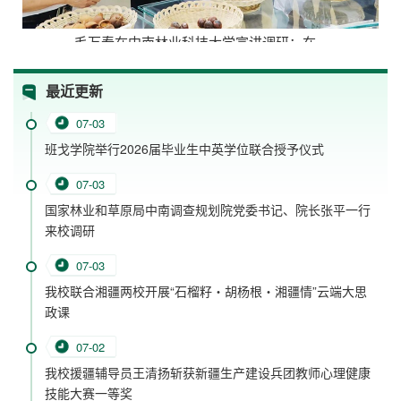
毛万春在中南林业科技大学宣讲调研：在...
最近更新
07-03
班戈学院举行2026届毕业生中英学位联合授予仪式
07-03
国家林业和草原局中南调查规划院党委书记、院长张平一行
来校调研
07-03
我校联合湘疆两校开展“石榴籽・胡杨根・湘疆情”云端大思
政课
07-02
我校援疆辅导员王清扬斩获新疆生产建设兵团教师心理健康
技能大赛一等奖