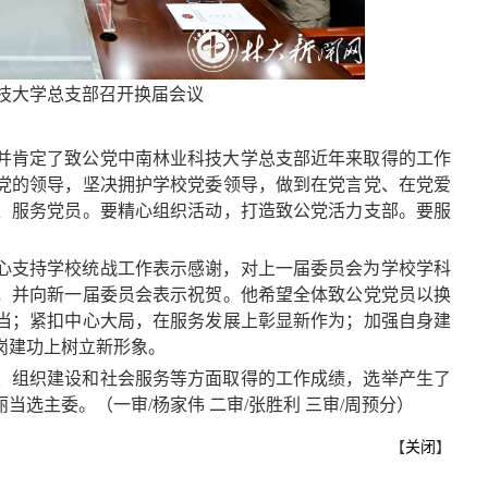
技大学总支部
召开换届会议
并肯定了致公党中南林业科技大学总支部近年来取得的工作
党的领导，坚决拥护学校党委领导，做到在党言党、在党爱
、服务党员。要精心组织活动，打造
致公党
活力支部。要服
心支持学校统战工作表示感谢，对上一届委员会为学校学科
，并向新一届委员会表示祝贺。他希望全体
致公党党员
以换
当；紧扣中心大局，在服务发展上彰显新作为；加强自身建
岗建功上树立新形象。
、组织建设和社会服务等方面取得的工作成绩，选举产生了
选主委。（一审/杨家伟 二审/张胜利 三审/周预分）
【
关闭
】